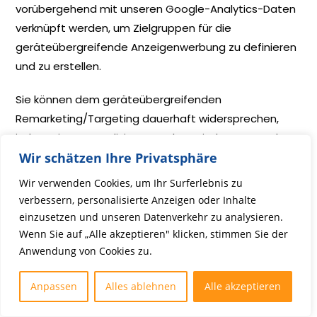
vorübergehend mit unseren Google-Analytics-Daten
verknüpft werden, um Zielgruppen für die
geräteübergreifende Anzeigenwerbung zu definieren
und zu erstellen.
Sie können dem geräteübergreifenden
Remarketing/Targeting dauerhaft widersprechen,
indem Sie personalisierte Werbung in Ihrem Google-
Konto deaktivieren; folgen Sie hierzu diesem
Wir schätzen Ihre Privatsphäre
Link:
https://www.google.com/settings/ads/onweb/
.
Wir verwenden Cookies, um Ihr Surferlebnis zu
verbessern, personalisierte Anzeigen oder Inhalte
Die Zusammenfassung der erfassten Daten in Ihrem
einzusetzen und unseren Datenverkehr zu analysieren.
Google-Konto erfolgt ausschließlich auf Grundlage
Wenn Sie auf „Alle akzeptieren" klicken, stimmen Sie der
Ihrer Einwilligung, die Sie bei Google abgeben oder
Anwendung von Cookies zu.
widerrufen können (Art. 6 Abs. 1 lit. a DSGVO). Bei
Datenerfassungsvorgängen, die nicht in Ihrem
Anpassen
Alles ablehnen
Alle akzeptieren
Google-Konto zusammengeführt werden (z.B. weil Sie